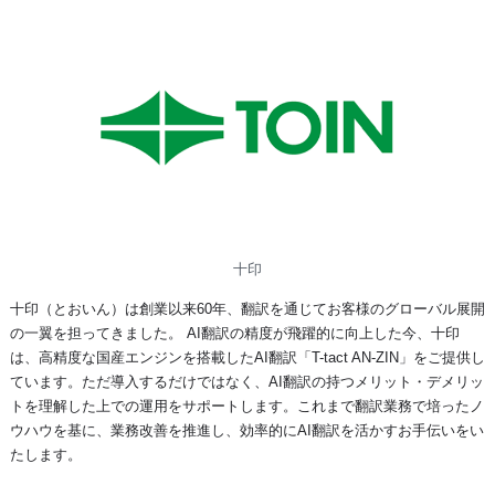
十印
十印（とおいん）は創業以来60年、翻訳を通じてお客様のグローバル展開
の一翼を担ってきました。 AI翻訳の精度が飛躍的に向上した今、十印
は、高精度な国産エンジンを搭載したAI翻訳「T-tact AN-ZIN」をご提供し
ています。ただ導入するだけではなく、AI翻訳の持つメリット・デメリッ
トを理解した上での運用をサポートします。これまで翻訳業務で培ったノ
ウハウを基に、業務改善を推進し、効率的にAI翻訳を活かすお手伝いをい
たします。