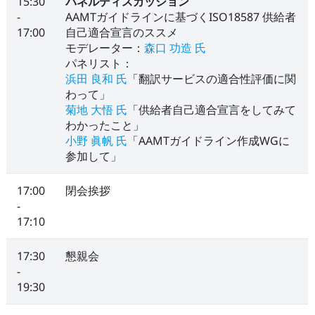
15:30
パネルディスカッション
-
AAMTガイドラインに基づくISO18587 供給者
17:00
自己適合宣言のススメ
モデレーター：
森口 功造 氏
パネリスト：
浜田 良和 氏
「翻訳サービスの適合性評価に関
わって」
菊地 大悟 氏
「供給者自己適合宣言をしてみて
わかったこと」
小野 眞帆 氏
「AAMTガイドライン作成WGに
参加して」
17:00
閉会挨拶
-
17:10
17:30
懇親会
-
19:30