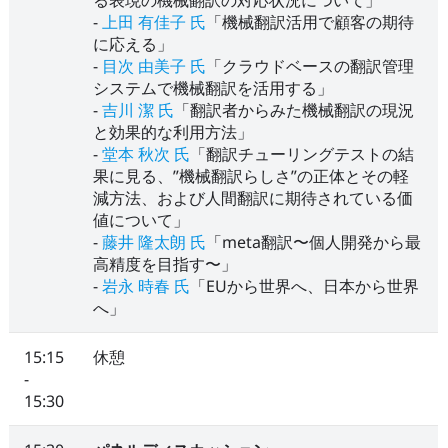
る表現の機械翻訳の対応状況について」
-
上田 有佳子 氏
「機械翻訳活用で顧客の期待
に応える」
-
目次 由美子 氏
「クラウドベースの翻訳管理
システムで機械翻訳を活用する」
-
吉川 潔 氏
「翻訳者からみた機械翻訳の現況
と効果的な利用方法」
-
堂本 秋次 氏
「翻訳チューリングテストの結
果に見る、”機械翻訳らしさ”の正体とその軽
減方法、および人間翻訳に期待されている価
値について」
-
藤井 隆太朗 氏
「meta翻訳〜個人開発から最
高精度を目指す〜」
-
岩永 時春 氏
「EUから世界へ、日本から世界
へ」
15:15
休憩
-
15:30