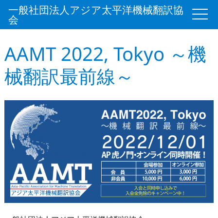
一般社団法人アジア太平洋機械翻訳協
会
AAMT 2022, Tokyo ～機
械翻訳最前線～