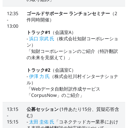
12:35
ゴールドサポーター ランチョンセミナー
（2
-
件同時開催）
13:00
トラック#1
（会議室A）
-
浜口 宗武 氏
（株式会社知財コーポレーショ
ン）
「知財コーポレーションのご紹介（特許翻訳
の未来を見据えて）」
トラック#2
（会議室C）
-
伊澤 力 氏
（株式会社川村インターナショナ
ル）
「Webデータ自動対訳作成サービス
「CorpusNow」のご紹介」
13:15
公募セッション
(1件あたり15分、質疑応答含
-
む)
15:15
-
太田 圭佑 氏
「コネクテッドカー業界におけ