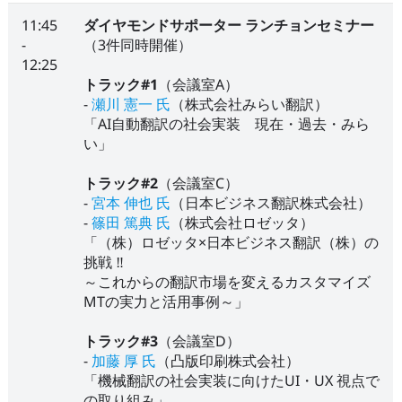
11:45
ダイヤモンドサポーター ランチョンセミナー
-
（3件同時開催）
12:25
トラック#1
（会議室A）
-
瀬川 憲一 氏
（株式会社みらい翻訳）
「AI自動翻訳の社会実装 現在・過去・みら
い」
トラック#2
（会議室C）
-
宮本 伸也 氏
（日本ビジネス翻訳株式会社）
-
篠田 篤典 氏
（株式会社ロゼッタ）
「（株）ロゼッタ×日本ビジネス翻訳（株）の
挑戦 ‼︎
～これからの翻訳市場を変えるカスタマイズ
MTの実力と活用事例～」
トラック#3
（会議室D）
-
加藤 厚 氏
（凸版印刷株式会社）
「機械翻訳の社会実装に向けたUI・UX 視点で
の取り組み」