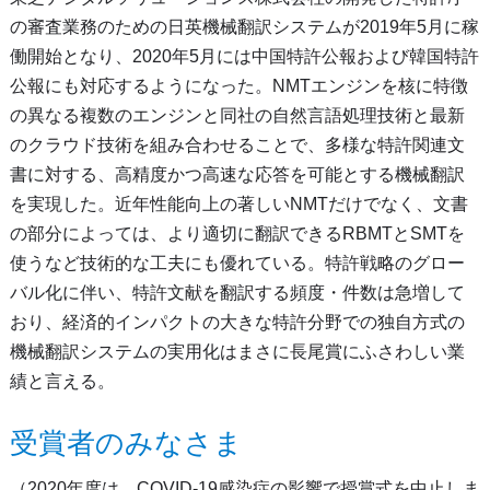
の審査業務のための日英機械翻訳システムが2019年5月に稼
働開始となり、2020年5月には中国特許公報および韓国特許
公報にも対応するようになった。NMTエンジンを核に特徴
の異なる複数のエンジンと同社の自然言語処理技術と最新
のクラウド技術を組み合わせることで、多様な特許関連文
書に対する、高精度かつ高速な応答を可能とする機械翻訳
を実現した。近年性能向上の著しいNMTだけでなく、文書
の部分によっては、より適切に翻訳できるRBMTとSMTを
使うなど技術的な工夫にも優れている。特許戦略のグロー
バル化に伴い、特許文献を翻訳する頻度・件数は急増して
おり、経済的インパクトの大きな特許分野での独自方式の
機械翻訳システムの実用化はまさに長尾賞にふさわしい業
績と言える。
受賞者のみなさま
（2020年度は、COVID-19感染症の影響で授賞式を中止しま