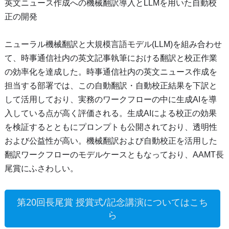
英文ニュース作成への機械翻訳導入とLLMを用いた自動校
正の開発
ニューラル機械翻訳と大規模言語モデル(LLM)を組み合わせ
て、時事通信社内の英文記事執筆における翻訳と校正作業
の効率化を達成した。時事通信社内の英文ニュース作成を
担当する部署では、この自動翻訳・自動校正結果を下訳と
して活用しており、実務のワークフローの中に生成AIを導
入している点が高く評価される。生成AIによる校正の効果
を検証するとともにプロンプトも公開されており、透明性
および公益性が高い。機械翻訳および自動校正を活用した
翻訳ワークフローのモデルケースともなっており、AAMT長
尾賞にふさわしい。
第20回長尾賞 授賞式/記念講演についてはこち
ら