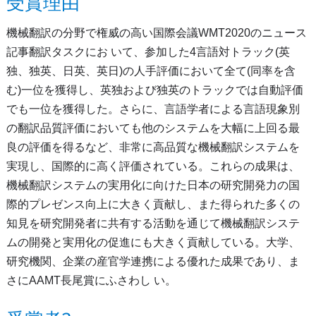
受賞理由
機械翻訳の分野で権威の高い国際会議WMT2020のニュース
記事翻訳タスクにお いて、参加した4言語対トラック(英
独、独英、日英、英日)の人手評価において全て(同率を含
む)一位を獲得し、英独および独英のトラックでは自動評価
でも一位を獲得した。さらに、言語学者による言語現象別
の翻訳品質評価においても他のシステムを大幅に上回る最
良の評価を得るなど、非常に高品質な機械翻訳システムを
実現し、国際的に高く評価されている。これらの成果は、
機械翻訳システムの実用化に向けた日本の研究開発力の国
際的プレゼンス向上に大きく貢献し、また得られた多くの
知見を研究開発者に共有する活動を通じて機械翻訳システ
ムの開発と実用化の促進にも大きく貢献している。大学、
研究機関、企業の産官学連携による優れた成果であり、ま
さにAAMT長尾賞にふさわし い。