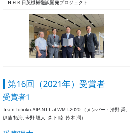
ＮＨＫ日英機械翻訳開発プロジェクト
第16回（2021年）受賞者
受賞者1
Team Tohoku-AIP-NTT at WMT-2020 （メンバー：清野 舜,
伊藤 拓海, 今野 颯人, 森下 睦, 鈴木 潤）