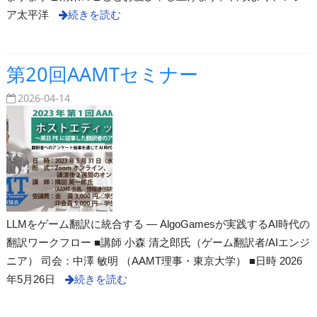
ア太平洋
続きを読む
第20回AAMTセミナー
2026-04-14
LLMをゲーム翻訳に統合する ― AlgoGamesが実践するAI時代の
翻訳ワークフロー ■講師 小森 清之郎氏（ゲーム翻訳者/AIエンジ
ニア） 司会：中澤 敏明 （AAMT理事・東京大学） ■日時 2026
年5月26日
続きを読む